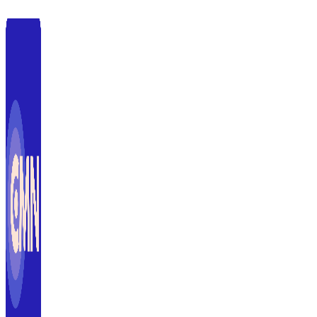
Langsung
ke
isi