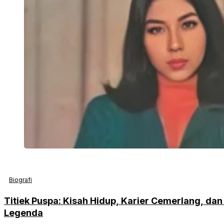
Biografi
Titiek Puspa: Kisah Hidup, Karier Cemerlang, da
Legenda