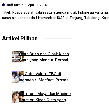
staff admin
April 14, 2025
Titiek Puspa adalah salah satu legenda musik Indonesia yang na
tanah air. Lahir pada 1 November 1937 di Tanjung, Tabalong, Kali
Artikel Pilihan
Cinta Brian dan Gisel: Kisah
Cinta yang Mencuri Perhatian
di Pernikahan Luna Maya
Uji Coba Vaksin TBC di
Indonesia: Manfaat, Proses,
dan Kontroversi
Usia Luna Maya dan Maxime
Bouttier: Kisah Cinta yang
Tak Terhalang Perbedaan